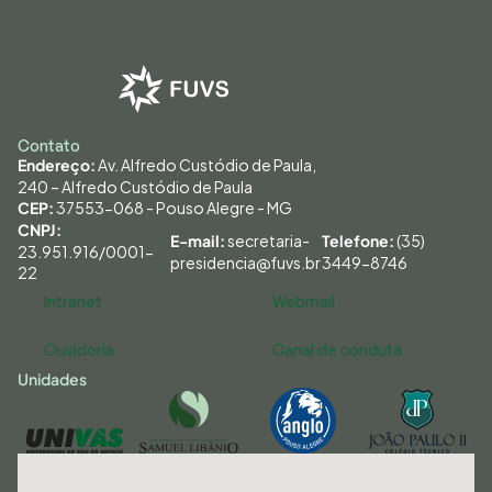
Contato
 Av. Alfredo Custódio de Paula, 
Endereço:
240 – Alfredo Custódio de Paula
 37553-068 - Pouso Alegre - MG
CEP:
CNPJ: 
secretaria-
 (35) 
E-mail: 
Telefone:
23.951.916/0001-
presidencia@fuvs.br
3449-8746
22
Intranet
Webmail
Ouvidoria
Canal de conduta
Unidades